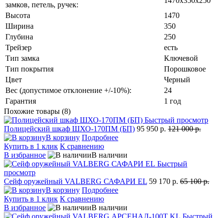
1470х350х250
замков, петель, ручек:
Высота
1470
Ширина
350
Глубина
250
Трейзер
есть
Тип замка
Ключевой
Тип покрытия
Порошковое
Цвет
Черный
Вес (допустимое отклонение +/-10%):
24
Гарантия
1 год
Похожие товары (8)
Быстрый просмотр
Полицейский шкаф ШХО-170ПМ (БП)
95 950 р.
121 000 р.
В корзину
Подробнее
Купить в 1 клик
К сравнению
В избранное
В наличии
Быстрый
просмотр
Сейф оружейный VALBERG САФАРИ EL
59 170 р.
65 100 р.
В корзину
Подробнее
Купить в 1 клик
К сравнению
В избранное
В наличии
Быстрый