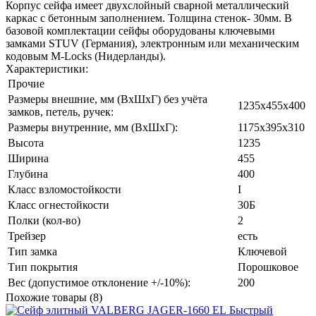
Корпус сейфа имеет двухслойный сварной металлический
каркас с бетонным заполнением. Толщина стенок- 30мм. В
базовой комплектации сейфы оборудованы ключевыми
замками STUV (Германия), электронным или механическим
кодовым M-Locks (Нидерланды).
Характеристики:
Прочие
Размеры внешние, мм (ВхШхГ) без учёта
1235х455х400
замков, петель, ручек:
Размеры внутренние, мм (ВхШхГ):
1175х395х310
Высота
1235
Ширина
455
Глубина
400
Класс взломостойкости
I
Класс огнестойкости
30Б
Полки (кол-во)
2
Трейзер
есть
Тип замка
Ключевой
Тип покрытия
Порошковое
Вес (допустимое отклонение +/-10%):
200
Похожие товары (8)
Быстрый