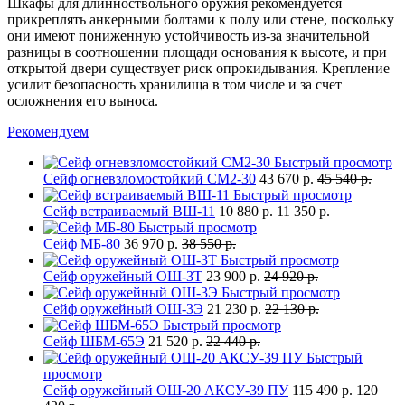
Шкафы для длинноствольного оружия рекомендуется
прикреплять анкерными болтами к полу или стене, поскольку
они имеют пониженную устойчивость из-за значительной
разницы в соотношении площади основания к высоте, и при
открытой двери существует риск опрокидывания. Крепление
усилит безопасность хранилища в том числе и за счет
осложнения его выноса.
Рекомендуем
Быстрый просмотр
Сейф огневзломостойкий СМ2-30
43 670 р.
45 540 р.
Быстрый просмотр
Сейф встраиваемый ВШ-11
10 880 р.
11 350 р.
Быстрый просмотр
Сейф МБ-80
36 970 р.
38 550 р.
Быстрый просмотр
Сейф оружейный ОШ-3Т
23 900 р.
24 920 р.
Быстрый просмотр
Сейф оружейный ОШ-3Э
21 230 р.
22 130 р.
Быстрый просмотр
Сейф ШБМ-65Э
21 520 р.
22 440 р.
Быстрый
просмотр
Сейф оружейный ОШ-20 АКСУ-39 ПУ
115 490 р.
120