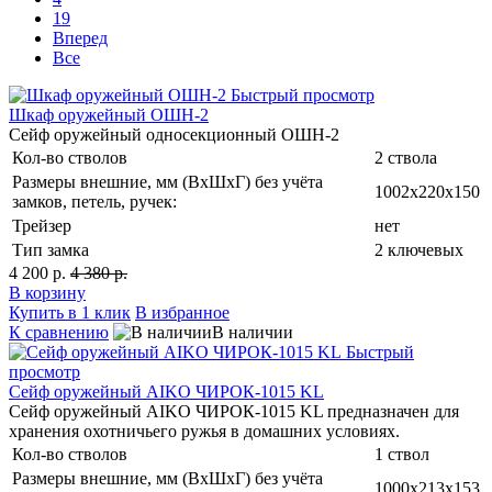
19
Вперед
Все
Быстрый просмотр
Шкаф оружейный ОШН-2
Сейф оружейный односекционный ОШН-2
Кол-во стволов
2 ствола
Размеры внешние, мм (ВхШхГ) без учёта
1002х220х150
замков, петель, ручек:
Трейзер
нет
Тип замка
2 ключевых
4 200 р.
4 380 р.
В корзину
Купить в 1 клик
В избранное
К сравнению
В наличии
Быстрый
просмотр
Сейф оружейный AIKO ЧИРОК-1015 KL
Сейф оружейный AIKO ЧИРОК-1015 KL предназначен для
хранения охотничьего ружья в домашних условиях.
Кол-во стволов
1 ствол
Размеры внешние, мм (ВхШхГ) без учёта
1000x213x153