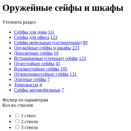
Оружейные сейфы и шкафы
Уточнить раздел
Сейфы для дома
111
Сейфы для офиса
123
Сейфы мебельные (гостиничные)
89
Оружейные сейфы и шкафы
223
Депозитные сейфы
10
Встраиваемые (стенные) сейфы
123
Огнестойкие сейфы
41
Взломостойкие сейфы
195
Огневзломостойкие сейфы
131
Элитные сейфы
7
Темпокассы
4
Сейфы автомобильные
7
Фильтр по параметрам
Кол-во стволов
1 ствол
2 ствола
3 ствола