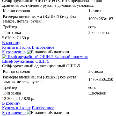
Сейф оружейный AIKO ЧИРОК-1018 предназначен для
хранения охотничьего ружья в домашних условиях.
Кол-во стволов
1 ствол
Размеры внешние, мм (ВхШхГ) без учёта
1000x263x183
замков, петель, ручек:
Трейзер
есть
Тип замка
2 ключевых
5 670 р.
7 150 р.
В корзину
Купить в 1 клик
В избранное
К сравнению
В наличии
Быстрый просмотр
Шкаф оружейный ОШН-5
Сейф оружейный односекционный ОШН-5
Кол-во стволов
3 ствола
Размеры внешние, мм (ВхШхГ) без учёта
1470х350х250
замков, петель, ручек:
Трейзер
есть
Тип замка
Ключевой
12 300 р.
12 820 р.
В корзину
Купить в 1 клик
В избранное
К сравнению
В наличии