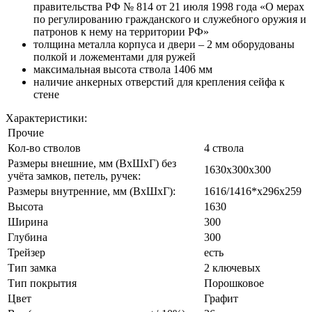
правительства РФ № 814 от 21 июля 1998 года «О мерах
по регулированию гражданского и служебного оружия и
патронов к нему на территории РФ»
толщина металла корпуса и двери – 2 мм оборудованы
полкой и ложементами для ружей
максимальная высота ствола 1406 мм
наличие анкерных отверстий для крепления сейфа к
стене
Характеристики:
Прочие
Кол-во стволов
4 ствола
Размеры внешние, мм (ВхШхГ) без
1630x300x300
учёта замков, петель, ручек:
Размеры внутренние, мм (ВхШхГ):
1616/1416*x296x259
Высота
1630
Ширина
300
Глубина
300
Трейзер
есть
Тип замка
2 ключевых
Тип покрытия
Порошковое
Цвет
Графит