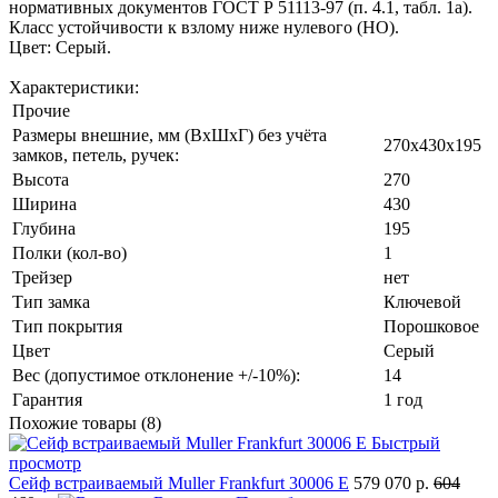
нормативных документов ГОСТ Р 51113-97 (п. 4.1, табл. 1а).
Класс устойчивости к взлому ниже нулевого (НО).
Цвет: Серый.
Характеристики:
Прочие
Размеры внешние, мм (ВхШхГ) без учёта
270х430х195
замков, петель, ручек:
Высота
270
Ширина
430
Глубина
195
Полки (кол-во)
1
Трейзер
нет
Тип замка
Ключевой
Тип покрытия
Порошковое
Цвет
Серый
Вес (допустимое отклонение +/-10%):
14
Гарантия
1 год
Похожие товары (8)
Быстрый
просмотр
Сейф встраиваемый Muller Frankfurt 30006 E
579 070 р.
604