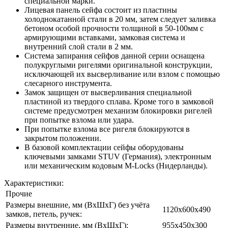
специальной марки.
Лицевая панель сейфа состоит из пластины
холоднокатанной стали в 20 мм, затем следует заливка
бетоном особой прочности толщиной в 50-100мм с
армирующими вставками, замковая система и
внутренний слой стали в 2 мм.
Система запирания сейфов данной серии оснащена
полукруглыми ригелями оригинальной конструкции,
исключающей их высверливание или взлом с помощью
слесарного инструмента.
Замок защищен от высверливания специальной
пластиной из твердого сплава. Кроме того в замковой
системе предусмотрен механизм блокировки ригелей
при попытке взлома или удара.
При попытке взлома все ригеля блокируются в
закрытом положении.
В базовой комплектации сейфы оборудованы
ключевыми замками STUV (Германия), электронным
или механическим кодовым M-Locks (Нидерланды).
Характеристики:
Прочие
Размеры внешние, мм (ВхШхГ) без учёта
1120х600х490
замков, петель, ручек:
Размеры внутренние, мм (ВхШхГ):
955х450х300