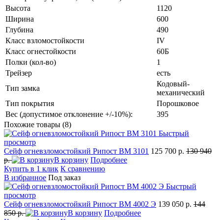
Высота
1120
Ширина
600
Глубина
490
Класс взломостойкости
IV
Класс огнестойкости
60Б
Полки (кол-во)
1
Трейзер
есть
Кодовый-
Тип замка
механический
Тип покрытия
Порошковое
Вес (допустимое отклонение +/-10%):
395
Похожие товары (8)
Быстрый
просмотр
Сейф огневзломостойкий Рипост BM 3101
125 700 р.
130 940
р.
В корзину
Подробнее
Купить в 1 клик
К сравнению
В избранное
Под заказ
Быстрый
просмотр
Сейф огневзломостойкий Рипост BM 4002 Э
139 050 р.
144
850 р.
В корзину
Подробнее