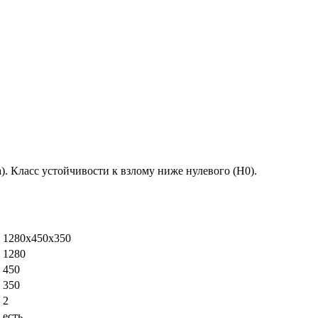
). Класс устойчивости к взлому ниже нулевого (Н0).
1280х450х350
1280
450
350
2
есть